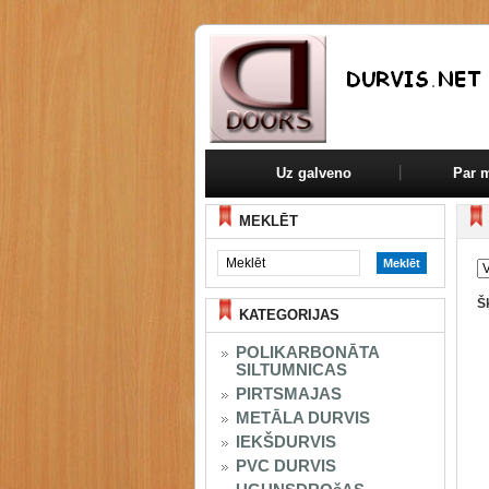
Uz galveno
Par 
MEKLĒT
Š
KATEGORIJAS
POLIKARBONĀTA
SILTUMNICAS
PIRTSMAJAS
METĀLA DURVIS
IEKŠDURVIS
PVC DURVIS