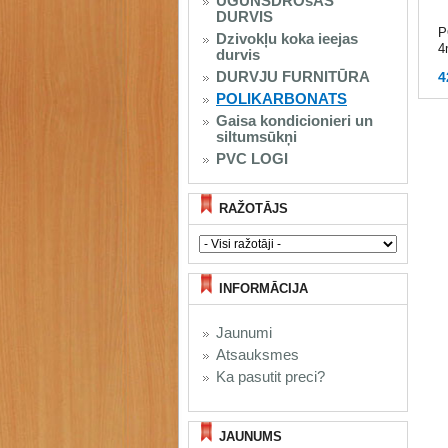
UGUNSDROšAS
DURVIS
P
Dzivokļu koka ieejas
4
durvis
DURVJU FURNITŪRA
4
POLIKARBONATS
Gaisa kondicionieri un
siltumsūkņi
PVC LOGI
RAŽOTĀJS
INFORMĀCIJA
Jaunumi
Atsauksmes
Ka pasutit preci?
JAUNUMS