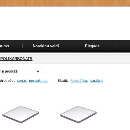
mums
Norēķinu veidi
Piegāde
POLIKARBONATS
ķirot pēc:
cenas
nosaukuma
Skatīt:
fotogrāfijas
saraksts