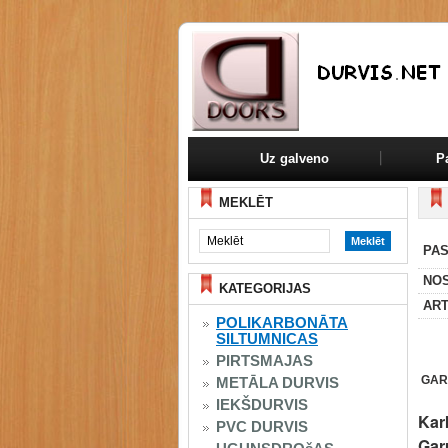
Uz galveno
P
MEKLĒT
PAS
NO
KATEGORIJAS
ART
POLIKARBONĀTA
SILTUMNICAS
PIRTSMAJAS
GAR
METĀLA DURVIS
IEKŠDURVIS
Kar
PVC DURVIS
Gar