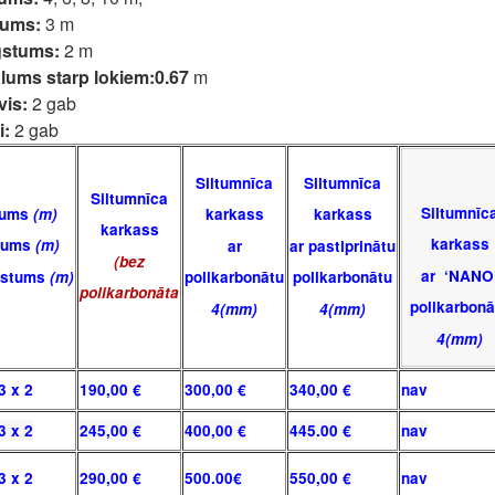
tums:
3 m
stums:
2 m
ālums starp lokiem:0.67
m
vis:
2 gab
i:
2 gab
Siltumnīca
Siltumnīca
Siltumnīca
Siltumnīc
ums
(m)
karkass
karkass
karkass
karkass
tums
(m)
ar
ar pastiprinātu
(bez
ar ‘NANO
gstums
(m)
polikarbonātu
polikarbonātu
polikarbonāta
polikarbonā
4
(mm)
4
(mm)
4
(mm)
3 x 2
190,00 €
300,00 €
340,00 €
nav
3 x 2
245,00 €
400,00 €
445.00 €
nav
3 x 2
290,00 €
500.00€
550,00 €
nav