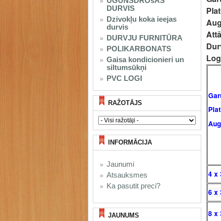
UGUNSDROšAS
DURVIS
Pla
Dzivokļu koka ieejas
Aug
durvis
Att
DURVJU FURNITŪRA
Dur
POLIKARBONATS
Log
Gaisa kondicionieri un
siltumsūkņi
PVC LOGI
Gar
RAŽOTĀJS
Pla
Au
INFORMĀCIJA
Jaunumi
4 x 
Atsauksmes
Ka pasutit preci?
6 x 
8 x 
JAUNUMS