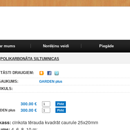
ar mums
Norēķinu veidi
Piegāde
POLIKARBONĀTA SILTUMNICAS
TĀSTI DRAUGIEM:
SAUKUMS:
GARDEN plus
IKULS:
300.00 €
300.00 €
DEN plus
kass:
cinkota tērauda kvadrāt caurule 25x20mm
ums:
4, 6, 8, 10 m;