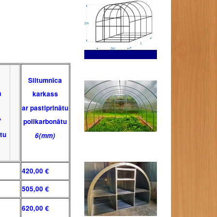
Siltumnīca
a
karkass
ar pastiprinātu
’
polikarbonātu
tu
6
(mm)
420,00 €
505,00 €
620,00 €