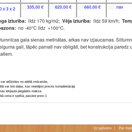
335,00 €
620,00 €
660,00 €
nav
x 3 x 2
ga izturība:
līdz 170 kg/m2;
Vēja izturība:
līdz 59 km/h;
Tem
pazons:
no -40°C līdz +100°C.
umnīcas gala sienas metinātas, arkas nav izjaucamas. Siltumnī
iguma gali, tāpēc pamati nav obligāti, bet konstrukcija paredz 
atiem.
var atšķirties no attēlā redzamās,
tēlā var būt daļas, kas neietilpst preces komplektācijā.
nav iekļauta piegādes maksa.
tā cena ir spēkā, pasūtot preci 1
Uz galveno
|
Par mu