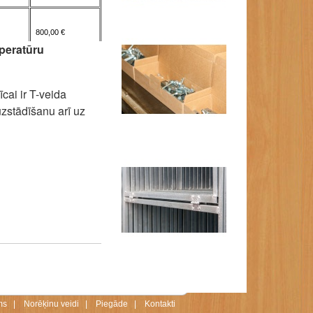
800,00 €
peratūru
cai ir T-veida
uzstādīšanu arī uz
ms
|
Norēķinu veidi
|
Piegāde
|
Kontakti